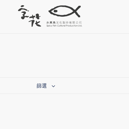
跳
過
篩
選