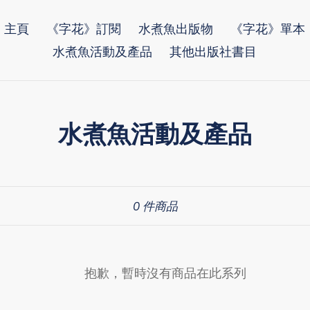
主頁
《字花》訂閱
水煮魚出版物
《字花》單本
水煮魚活動及產品
其他出版社書目
系
水煮魚活動及產品
列
:
分
0 件商品
類
抱歉，暫時沒有商品在此系列