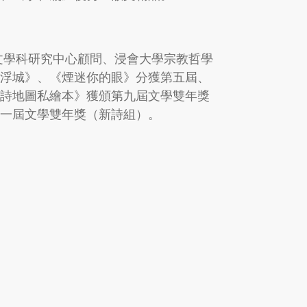
文學科研究中心顧問、浸會大學宗教哲學
寫浮城》、《煙迷你的眼》分獲第五屆、
新詩地圖私繪本》獲頒第九屆文學雙年獎
十一屆文學雙年獎（新詩組）。