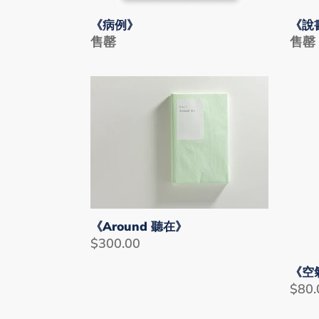
集》
《說
《病例》
Regu
售罄
Regular
售罄
price
price
《Around
《空
聽
氣
在》
辛
勞》
《Around 聽在》
Regular
$300.00
price
《空
Regu
$80.
price