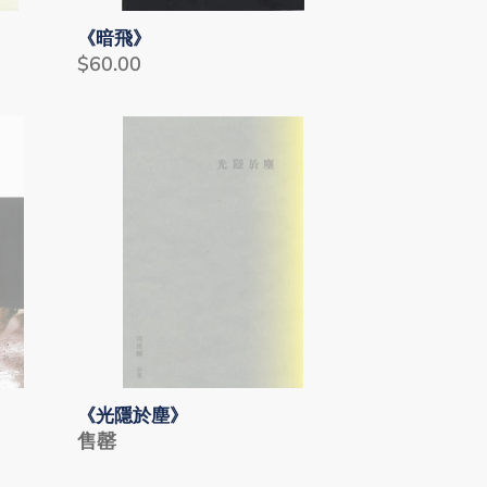
《暗飛》
Regular
$60.00
price
《光
隱
於
塵》
《光隱於塵》
Regular
售罄
price