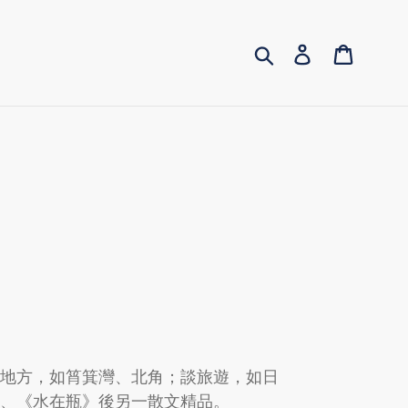
提交
Log in
Cart
老地方，如筲箕灣、北角；談旅遊，如日
》、《水在瓶》後另一散文精品。