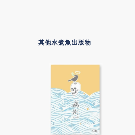
其他水煮魚出版物
《病
《說
例》
書
人：
閱
讀
與
評
論
合