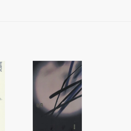
《暗
飛》