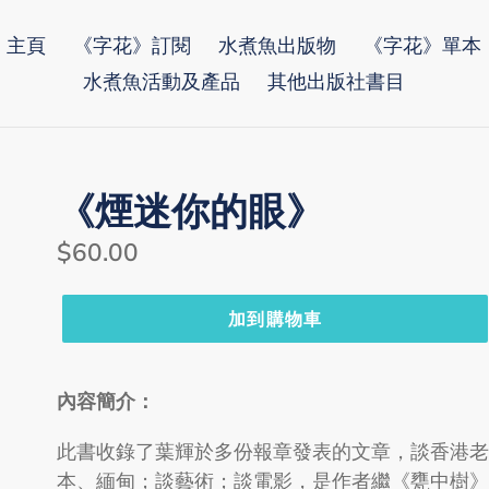
主頁
《字花》訂閱
水煮魚出版物
《字花》單本
水煮魚活動及產品
其他出版社書目
《煙迷你的眼》
Regular
$60.00
price
加到購物車
內容簡介：
此書收錄了葉輝於多份報章發表的文章，談香港
本、緬甸；談藝術；談電影，是作者繼《甕中樹