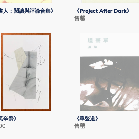
書人：閱讀與評論合集》
《Project After Dark》
lar
Regular
售罄
price
《單
聲
道》
氣辛勞》
《單聲道》
lar
00
Regular
售罄
price