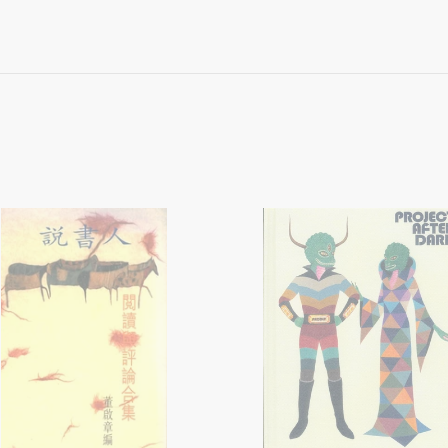
《Project
After
Dark》