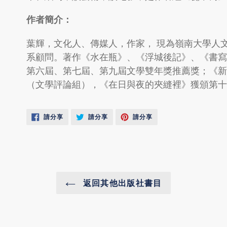
作者簡介：
葉輝，文化人、傳媒人，作家， 現為嶺南大學人
系顧問。著作《水在瓶》、《浮城後記》、《書
第六屆、第七屆、第九屆文學雙年獎推薦獎；《
（文學評論組），《在日與夜的夾縫裡》獲頒第
點
點
點
請分享
請分享
請分享
擊
擊
擊
分
分
分
享
享
享
返回其他出版社書目