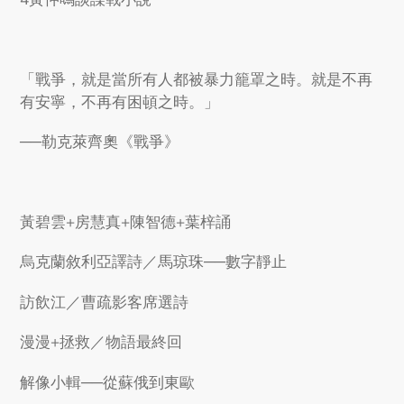
「戰爭，就是當所有人都被暴力籠罩之時。就是不再
有安寧，不再有困頓之時。」
──勒克萊齊奧《戰爭》
黃碧雲+房慧真+陳智德+葉梓誦
烏克蘭敘利亞譯詩／馬琼珠──數字靜止
訪飲江／曹疏影客席選詩
漫漫+拯救／物語最終回
解像小輯──從蘇俄到東歐