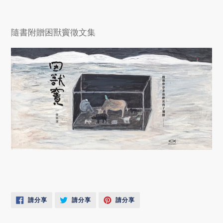
隨書附贈困獸竇徵文集
點
點
點
請分享
請分享
請分享
擊
擊
擊
分
分
分
享
享
享