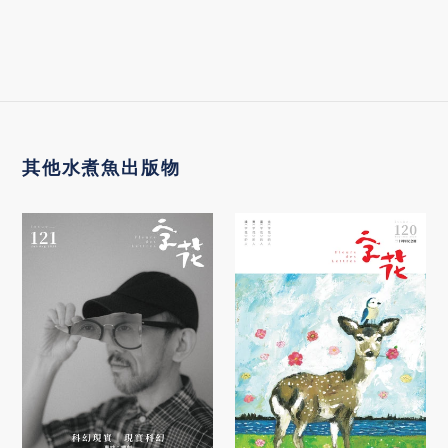
返回《字花》
其他水煮魚出版物
《字
《字
花》
花》
第
第
121
120
期
期