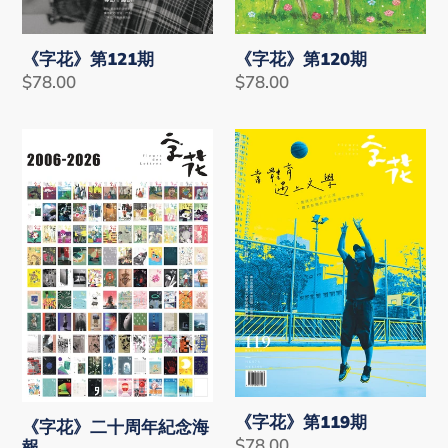
《字花》第121期
《字花》第120期
Regular
$78.00
Regular
$78.00
price
price
《字
《字
花》
花》
二
第
十
119
周
期
年
紀
念
海
報
《字花》第119期
《字花》二十周年紀念海
Regular
$78.00
報