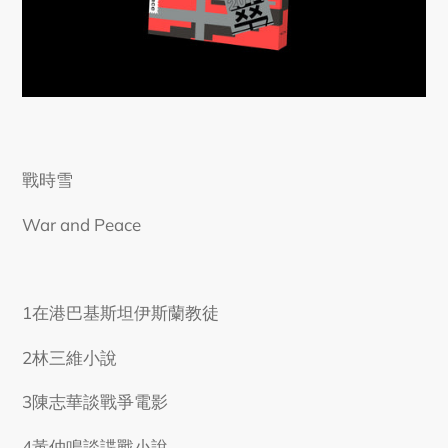
戰時雪
War and Peace
1在港巴基斯坦伊斯蘭教徒
2林三維小說
3陳志華談戰爭電影
4黃仲鳴談諜戰小說