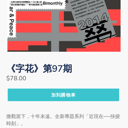
《字花》第97期
Regular
$78.00
price
加到購物車
微觀當下，十年未遠。全新專題系列「近現在──抉捩
時刻」。